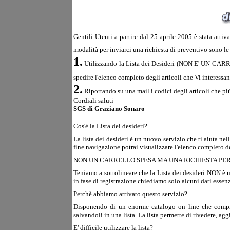
Gentili Utenti a partire dal 25 aprile 2005 è stata atti
modalità per inviarci una richiesta di preventivo sono le
1.
Utilizzando la Lista dei Desideri (NON E' UN CARREL
spedire l'elenco completo degli articoli che Vi interessan
2.
Riportando su una mail i codici degli articoli che più
Cordiali saluti
SGS di Graziano Sonaro
Cos'è la Lista dei desideri?
La lista dei desideri è un nuovo servizio che ti aiuta n
fine navigazione potrai visualizzare l'elenco completo de
NON UN CARRELLO SPESA MA UNA RICHIESTA PE
Teniamo a sottolineare che la Lista dei desideri NON è 
in fase di registrazione chiediamo solo alcuni dati essenz
Perchè abbiamo attivato questo servizio?
Disponendo di un enorme catalogo on line che comprende
salvandoli in una lista. La lista permette di rivedere, agg
E' difficile utilizzare la lista?