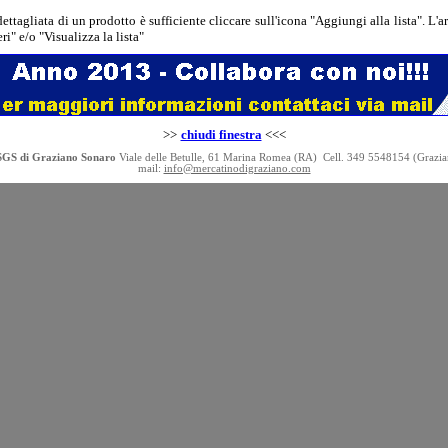
tagliata di un prodotto è sufficiente cliccare sull'icona "Aggiungi alla lista". L'ar
i" e/o "Visualizza la lista"
>>
chiudi finestra
<<<
SGS di Graziano Sonaro
Viale delle Betulle, 61 Marina Romea (RA)
Cell. 349 5548154 (Grazia
mail:
info@mercatinodigraziano.com