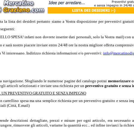
vata la lista dei desideri pertanto siamo a Vostra disposizione per preventivi gratu
 seguenti:
LO SPESA! infatti non dovrete inserire dati personali, solo la Vostra mail) con 
o e sarà nostro piacere inviare entro 24/48 ore la nostra migliore offerta comprensiva
 Vi interessano. Indirizzo richiesta informazioni e/o preventivi:
info@mercatinodi
ella navigazione. Sfogliando le numerose pagine del catalogo potrai
memorizzare co
gli articoli selezionati e inviare una richiesta per un
preventivo gratuito e senza
R UN PREVENTIVO GRATUITO E SENZA IMPEGNO
un carrellino spesa ma una semplice richiesta per un preventivo gratuito e senza 
iali (Città, E.mail)
 descrizioni dettagliate, prezzi e misure per ogni articolo, era necessario aiut
iungere, rimuovere gli articoli, variarne la quantità ecc... ed infine inviarci la richi