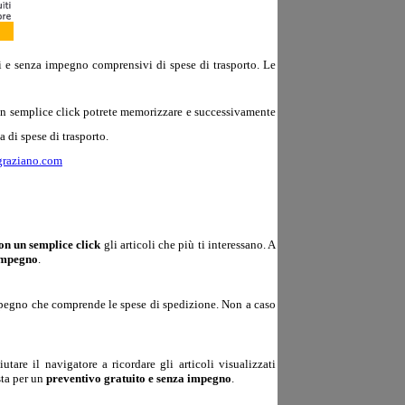
iti e senza impegno comprensivi di spese di trasporto. Le
un semplice click potrete memorizzare e successivamente
 di spese di trasporto.
graziano.com
n un semplice click
gli articoli che più ti interessano. A
 impegno
.
impegno che comprende le spese di spedizione. Non a caso
are il navigatore a ricordare gli articoli visualizzati
esta per un
preventivo gratuito e senza impegno
.