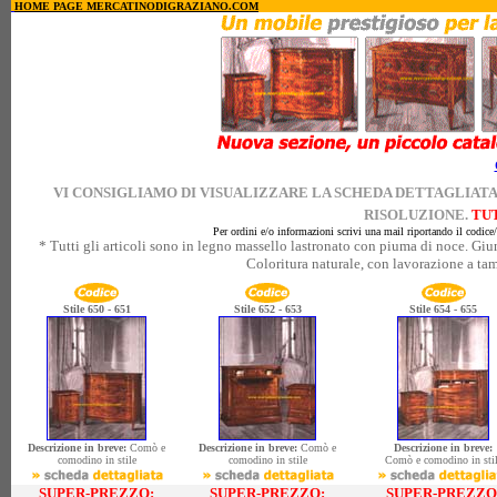
HOME PAGE MERCATINODIGRAZIANO.COM
VI CONSIGLIAMO DI VISUALIZZARE LA SCHEDA DETTAGLIATA
RISOLUZIONE.
TUT
Per ordini e/o informazioni scrivi una mail riportando il codice
* Tutti gli articoli sono in legno massello lastronato con piuma di noce. Gi
Coloritura naturale, con lavorazione a ta
Stile 650 - 651
Stile 652 - 653
Stile 654 - 655
Descrizione in breve:
Comò e
Descrizione in breve:
Comò e
Descrizione in breve:
comodino in stile
comodino in stile
Comò e comodino in sti
SUPER-PREZZO:
SUPER-PREZZO:
SUPER-PREZZO