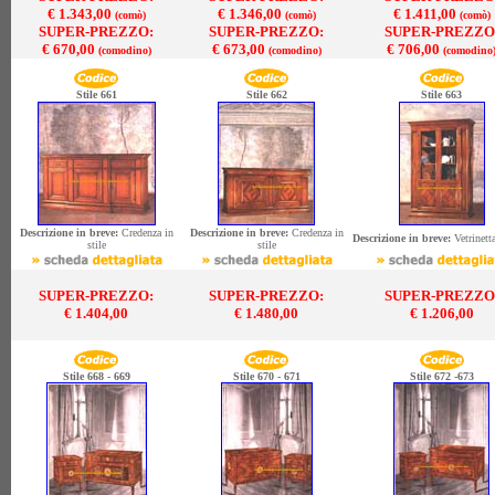
€ 1.343,00
€ 1.346,00
€ 1.411,00
(comò)
(comò)
(comò)
SUPER-PREZZO:
SUPER-PREZZO:
SUPER-PREZZO
€ 670,00
€ 673,00
€ 706,00
(comodino)
(comodino)
(comodino
Stile 661
Stile 662
Stile 663
Descrizione in breve:
Credenza in
Descrizione in breve:
Credenza in
Descrizione in breve:
Vetrinetta
stile
stile
SUPER-PREZZO:
SUPER-PREZZO:
SUPER-PREZZO
€ 1.404,00
€ 1.480,00
€ 1.206,00
Stile 668 - 669
Stile 670 - 671
Stile 672 -673