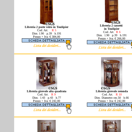
Libreria 2 cassetti
Libreria 2 porte vetro in Toulipier
in Toulipier
Cod.
Art.
R 5
Cod. Art.
R 6
Dim. l.90 p.39 h.191
Dim. l.90 p.39 h.191
Prezzo + Iva: € 384,00
Prezzo + Iva: € 266,00
Libreria girevole alta quadrata
Libreria girevole rotonda
Cod. Art.
R 9
Cod. Art.
R 10
Dim. l.43 p.43 h.77
Dim. Diametro cm.50 h.66
Prezzo + Iva: € 242,00
Prezzo + Iva: € 242,00