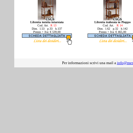
Libreria tornita intarsiata
Libreria traforata in Pioppo
Cod. Art.
R 13
Cod. Art.
R 14
Dim. l.53 p.33 h.137
Dim. l.62 p.32 h.142
Prezzo + Iva: € 539,00
Prezzo + Iva: € 465,00
Per informazioni scrivi una mail a
info@mer