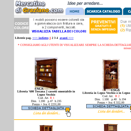
Librerie pag.
<<< indietro
1
2 3 4
avanti >>>
* CONSIGLIAMO AGLI UTENTI DI VISUALIZZARE SEMPRE LA SCHEDA DETTAGLIATA D
misura
Libreria '600 Toscana 2 cassetti smontabile in
Libreria in Legno Vecchio o in Legn
Legno Vecchio
Cod. Art.
R 2
Cod. Art.
R 1
Dim. l.100 p.40 h.194
Dim. l.200 p.47 h.235
Prezzo + Iva: € 552,00
Prezzo + Iva: € 2231,00