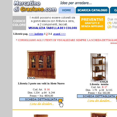
Librerie pag.
<<< indietro
1
2
3 4
avanti >>>
* CONSIGLIAMO AGLI UTENTI DI VISUALIZZARE SEMPRE LA SCHEDA DETTAGLIATA D
misura
Libreria 3 porte con volti in Abete Nuovo
Libreria tornita
Cod. Art.
R 17
Cod. Art.
R 16
Dim. l.70 p.34 h.115
Dim. l.254 p.64 h.244
Prezzo + Iva: 502,00
Prezzo + Iva: 4834,00