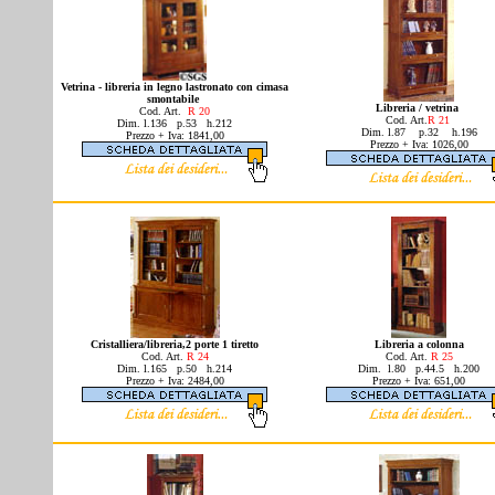
Vetrina - libreria in legno lastronato con cimasa
smontabile
Libreria / vetrina
Cod.
Art.
R 20
Cod. Art.
R 21
Dim. l.136 p.53 h.212
Dim. l.87 p.32 h.196
Prezzo + Iva: 1841,00
Prezzo + Iva: 1026,00
Cristalliera/libreria,2 porte 1 tiretto
Libreria a colonna
Cod. Art.
R 24
Cod. Art.
R 25
Dim.
l.165 p.50 h.214
Dim. l.80 p.44.5 h.200
Prezzo + Iva: 2484,00
Prezzo + Iva: 651,00