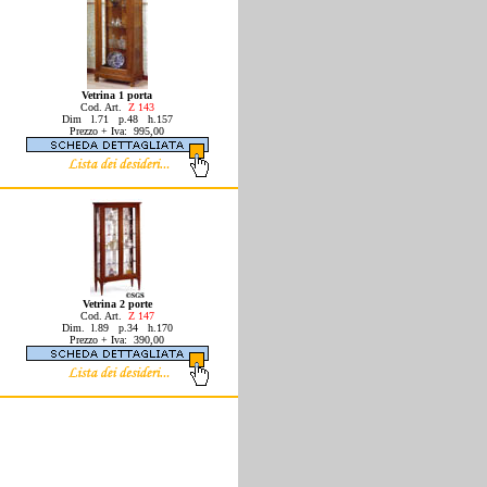
Vetrina 1 porta
Cod. Art.
Z 143
Dim l.71 p.48 h.157
Prezzo + Iva: 995,00
Vetrina 2 porte
Cod. Art.
Z 147
Dim. l.89 p.34 h.170
Prezzo + Iva: 390,00