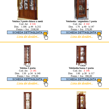
Vetrina 3 porte chiusa a metà
Vetrinetta / argentiera 1 porta
Cod. Art.
Z 141
Cod. Art.
Z 142
Dim. l.186 p.44 h.215
Dim. l.70 p.40 h.147
Prezzo + Iva: 2108,00
Prezzo + Iva: 576,00
Vetrina 1 porta
Vetrinetta bassa 1 porta
Cod. Art.
Z 145
Cod. Art.
Z 146
Dim. l.50 p.34 h.140
Dim. l.60 p.30 h.117
Prezzo + Iva: 279,00
Prezzo + Iva: 390,00