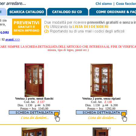
1 12
avanti >>>
ARE SEMPRE LA SCHEDA DETTAGLIATA DELL'ARTICOLO CHE INTERESSA AL FINE DI VERIFICARE 
misura, tipo di legno, prezzi ecc.)
Vetrina 2 porte, mezzi fianchi
Vetrina 2 porte, senza ripiani
Cod. Art.
Z 137
Cod. Art.
Z 138
Dim. l.130 p.44 h.200
Dim. l.130 p.44 h.200
Prezzo + Iva: 1543,00
Prezzo + Iva: 1292,00