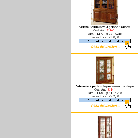
Vetrina / cristalliera 3 porte e 3 cassetti
Cod.
Art.
Z 140
Dim. l.177 p.51 h.218
Prezzo + Iva: 2108,00
Vetrinetta 2 porte in legno nuovo di ciliegio
Cod. Art.
Z 144
Dim. l.130 p.44 h.200
Prezzo + Iva: 2502,00