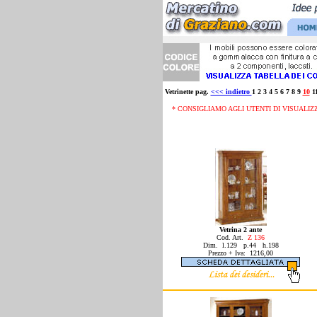
Vetrinette pag.
<<< indietro
1 2 3 4 5 6 7 8 9
10
1
* CONSIGLIAMO AGLI UTENTI DI VISUALIZZ
Vetrina 2 ante
Cod. Art.
Z 136
Dim. l.129 p.44 h.198
Prezzo + Iva: 1216,00