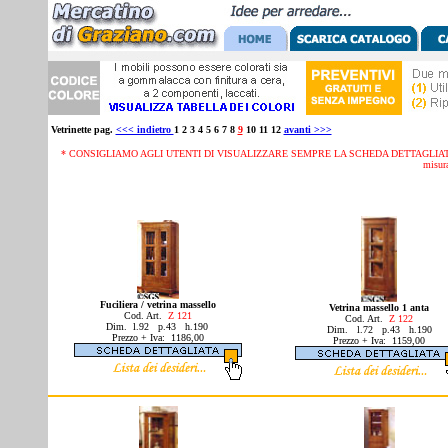
Vetrinette pag.
<<< indietro
1 2 3 4 5 6 7 8
9
10 11 12
avanti >>>
* CONSIGLIAMO AGLI UTENTI DI VISUALIZZARE SEMPRE LA SCHEDA DETTAGLIATA D
misura
Fuciliera / vetrina massello
Vetrina massello 1 anta
Cod. Art.
Z 121
Cod. Art.
Z 122
Dim. l.92 p.43 h.190
Dim. l.72 p.43 h.190
Prezzo + Iva: 1186,00
Prezzo + Iva: 1159,00