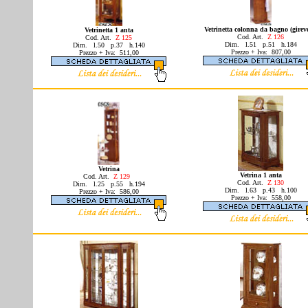
Vetrinetta colonna da bagno (girev
Vetrinetta 1 anta
Cod. Art.
Z 126
Cod.
Art.
Z 125
Dim. l.51 p.51 h.184
Dim. l.50 p.37 h.140
Prezzo + Iva: 807,00
Prezzo + Iva: 511,00
Vetrina
Vetrina 1 anta
Cod. Art.
Z 129
Cod. Art.
Z 130
Dim. l.25 p.55 h.194
Dim. l.63 p.43 h.100
Prezzo + Iva: 586,00
Prezzo + Iva: 558,00