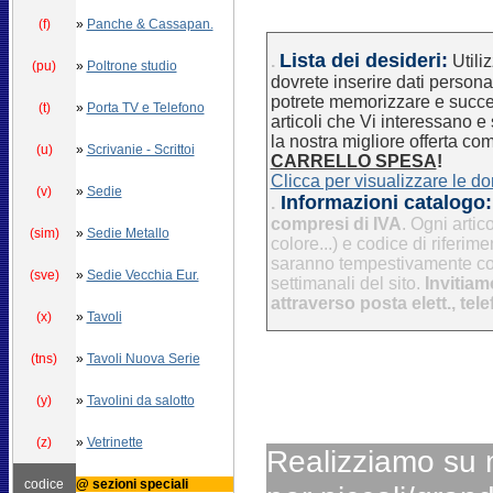
(f)
»
Panche & Cassapan.
Lista dei desideri:
.
Utili
(pu)
»
Poltrone studio
dovrete inserire dati persona
potrete memorizzare e succe
(t)
»
Porta TV e Telefono
articoli che Vi interessano e
la nostra migliore offerta co
(u)
»
Scrivanie - Scrittoi
CARRELLO SPESA
!
Clicca per visualizzare le d
(v)
»
Sedie
Informazioni catalogo:
.
compresi di IVA
. Ogni artic
(sim)
»
Sedie Metallo
colore...) e codice di riferim
saranno tempestivamente com
(sve)
»
Sedie Vecchia Eur.
settimanali del sito.
Invitiamo
attraverso posta elett., tel
(x)
»
Tavoli
(tns)
»
Tavoli Nuova Serie
(y)
»
Tavolini da salotto
(z)
»
Vetrinette
Realizziamo su 
codice
@ sezioni speciali