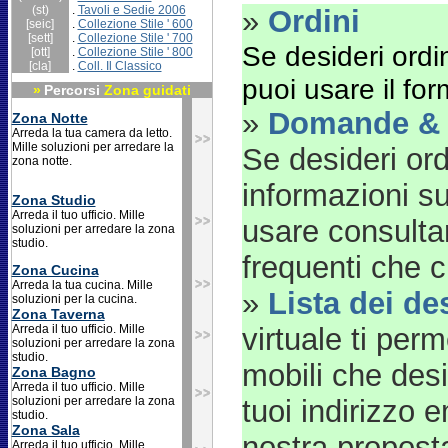
(st)
.
Tavoli e Sedie 2006
»
Ordini
[seic]
.
Collezione Stile ' 600
[sett]
.
Collezione Stile ' 700
Se desideri ordin
[ott]
.
Collezione Stile ' 800
[cla]
.
Coll. Il Classico
puoi usare il f
»
Percorsi
Zona guidati
»
Domande & 
Zona Notte
Arreda la tua camera da letto.
Mille soluzioni per arredare la
Se desideri or
zona notte.
informazioni su
Zona Studio
Arreda il tuo ufficio. Mille
usare consulta
soluzioni per arredare la zona
studio.
frequenti che ci
Zona Cucina
Arreda la tua cucina. Mille
»
Lista dei de
soluzioni per la cucina.
Zona Taverna
Arreda il tuo ufficio. Mille
virtuale ti perm
soluzioni per arredare la zona
studio.
mobili che desid
Zona Bagno
Arreda il tuo ufficio. Mille
soluzioni per arredare la zona
tuoi indirizzo e
studio.
Zona Sala
nostra propost
Arreda il tuo ufficio. Mille