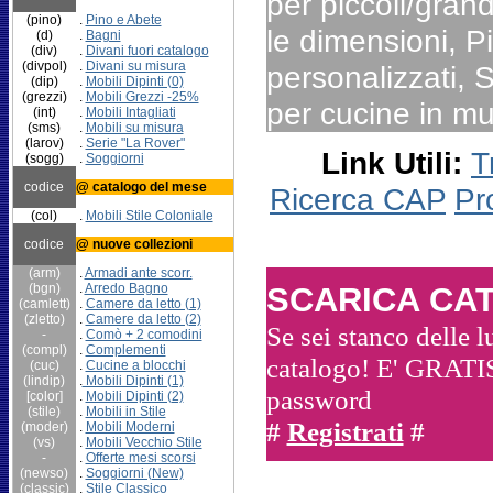
per piccoli/grandi
(pino)
.
Pino e Abete
le dimensioni, Pi
(d)
.
Bagni
(div)
.
Divani fuori catalogo
(divpol)
.
Divani su misura
personalizzati, S
(dip)
.
Mobili Dipinti (0)
(grezzi)
.
Mobili Grezzi -25%
per cucine in mur
(int)
.
Mobili Intagliati
(sms)
.
Mobili su misura
(larov)
.
Serie "La Rover"
Link Utili:
T
(sogg)
.
Soggiorni
codice
@ catalogo del mese
Ricerca CAP
Pr
(col)
.
Mobili Stile Coloniale
codice
@ nuove collezioni
(arm)
.
Armadi ante scorr.
(bgn)
.
Arredo Bagno
SCARICA CA
(camlett)
.
Camere da letto (1)
(zletto)
.
Camere da letto (2)
Se sei stanco delle l
-
.
Comò + 2 comodini
(compl)
.
Complementi
catalogo! E'
GRATIS
(cuc)
.
Cucine
a blocchi
(lindip)
.
Mobili Dipinti (1)
password
[color]
.
Mobili Dipinti (2)
(stile)
.
Mobili in Stile
#
Registrati
#
(moder)
.
Mobili Moderni
(vs)
.
Mobili Vecchio Stile
-
.
Offerte mesi scorsi
(newso)
.
Soggiorni (New)
(classic)
.
Stile Classico