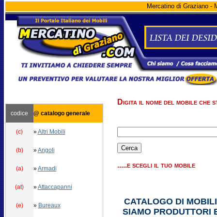
Mercatino di Graziano - M
Digita il nome del mobile che st
codice
@ catalogo generale
(c)
»
Altri Mobili
(b)
»
Angoli
.....e scegli il tuo mobile
(a)
»
Armadi
(at)
»
Attaccapanni
CATALOGO DI MOBILI
(e)
»
Bureaux
SIAMO PRODUTTORI E