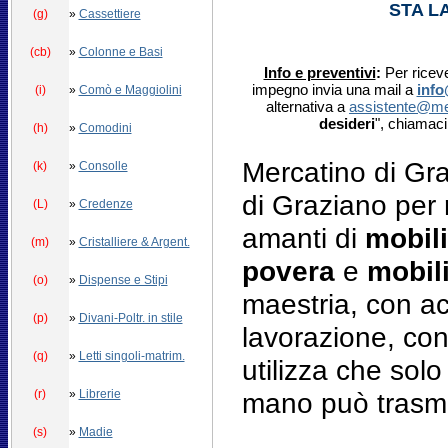
STA L
(g)
»
Cassettiere
(cb)
»
Colonne e Basi
Info e preventivi
:
Per riceve
impegno invia una mail a
info
(i)
»
Comò e Maggiolini
alternativa a
assistente@me
desideri
", chiamac
(h)
»
Comodini
Mercatino di Gr
(k)
»
Consolle
di Graziano per r
(L)
»
Credenze
amanti di
mobili
(m)
»
Cristalliere & Argent.
povera
e
mobili
(o)
»
Dispense e Stipi
maestria, con ac
(p)
»
Divani-Poltr. in stile
lavorazione, con 
(q)
»
Letti singoli-matrim.
utilizza che solo
(r)
»
Librerie
mano può trasme
(s)
»
Madie