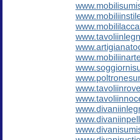
www.mobilisumis
www.mobiliinsti
www.mobililaccati
www.tavoliinlegn
www.artigianato
www.mobiliinarte
www.soggiornisu
www.poltronesum
www.tavoliinrove
www.tavoliinnoce
www.divaniinlegn
www.divaniinpell
www.divanisumis
www.divanirustici