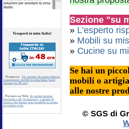
soluzioni per arredare la zona
studio.
Sezione "su 
»
L'esperto ri
Trasporti in tutta Italia!
»
Mobili su mi
»
Cucine su mi
Se hai un picco
.
Trasporto:
Un corriere di nostra fiducia
mobili o artigia
consegnerà i mobili in tutta Italia (isole
escluse) in 48 ore!
alle nostre pro
.
Partners su Web:
In questa sezione
troverete i siti, le directory, i motori di
ricerca che hanno reso possibile la nostra
avventura web.
© SGS di Gr
W