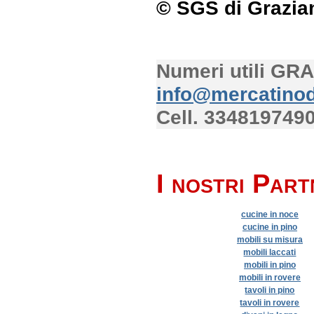
© SGS di Grazia
Numeri utili GR
info@mercatinod
Cell. 334819749
I nostri Part
cucine in noce
cucine in pino
mobili su misura
mobili laccati
mobili in pino
mobili in rovere
tavoli in pino
tavoli in rovere