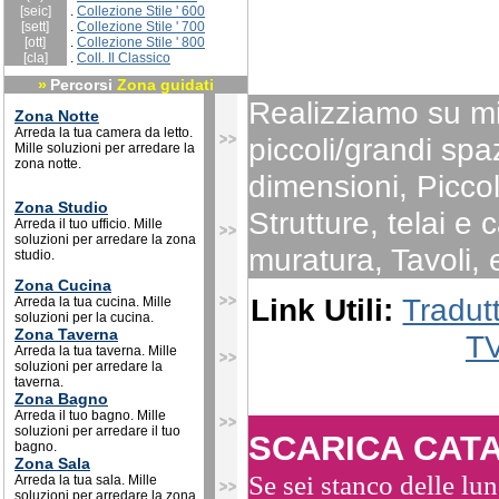
[seic]
.
Collezione Stile ' 600
[sett]
.
Collezione Stile ' 700
[ott]
.
Collezione Stile ' 800
[cla]
.
Coll. Il Classico
»
Percorsi
Zona guidati
Realizziamo su m
Zona Notte
Arreda la tua camera da letto.
piccoli/grandi spaz
Mille soluzioni per arredare la
zona notte.
dimensioni, Piccol
Zona Studio
Strutture, telai e
Arreda il tuo ufficio. Mille
soluzioni per arredare la zona
muratura, Tavoli, e
studio.
Zona Cucina
Link Utili:
Tradut
Arreda la tua cucina. Mille
soluzioni per la cucina.
Zona Taverna
T
Arreda la tua taverna. Mille
soluzioni per arredare la
taverna.
Zona Bagno
Arreda il tuo bagno. Mille
soluzioni per arredare il tuo
SCARICA CAT
bagno.
Zona Sala
Se sei stanco delle lun
Arreda la tua sala. Mille
soluzioni per arredare la zona