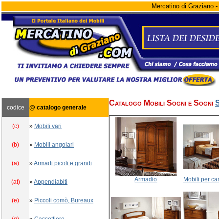
Mercatino di Graziano - 
Catalogo Mobili Sogni e Sogni
S
codice
@ catalogo generale
(c)
»
Mobili vari
(b)
»
Mobili angolari
(a)
»
Armadi picoli e grandi
Armadio
Mobili per ca
(at)
»
Appendiabiti
(e)
»
Piccoli comò, Bureaux