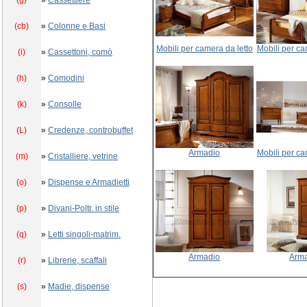
(g)
»
Cassettiere
(cb)
»
Colonne e Basi
Mobili per camera da letto
Mobili per ca
(i)
»
Cassettoni, comò
(h)
»
Comodini
(k)
»
Consolle
(L)
»
Credenze, controbuffet
Armadio
Mobili per ca
(m)
»
Cristalliere, vetrine
(o)
»
Dispense e Armadietti
(p)
»
Divani-Poltr. in stile
(q)
»
Letti singoli-matrim.
Armadio
Arm
(r)
»
Librerie, scaffali
(s)
»
Madie, dispense