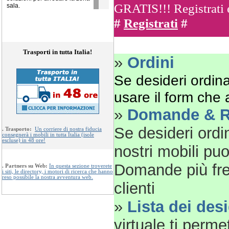
GRATIS!!!
Registrati
sala.
#
Registrati
#
Trasporti in tutta Italia!
»
Ordini
Se desideri ordinar
usare il form che
»
Domande & R
Se desideri ordi
.
Trasporto:
Un corriere di nostra fiducia
consegnerà i mobili in tutta Italia (isole
escluse) in 48 ore!
nostri mobili pu
Domande più freq
.
Partners su Web:
In questa sezione troverete
i siti, le directory, i motori di ricerca che hanno
reso possibile la nostra avventura web.
clienti
»
Lista dei desi
virtuale ti perme