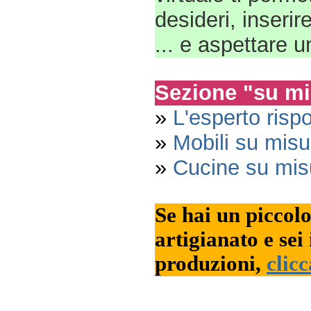
desideri, inserire
... e aspettare 
Sezione "su mi
»
L'esperto risp
»
Mobili su misu
»
Cucine su mis
Se hai un piccol
artigianato e sei 
produzioni,
clicc