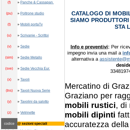
(f)
»
Panche & Cassapan.
CATALOGO DI MOBIL
(pu)
»
Poltrone studio
SIAMO PRODUTTORI 
(t)
»
Mobili portaTv
STA 
(u)
»
Scrivanie - Scrittoi
Info e preventivi
:
Per rice
(v)
»
Sedie
impegno invia una mail a
in
(sim)
»
Sedie Metallo
alternativa a
assistente@m
deside
(sve)
»
Sedie Vecchia Eur.
33481974
(x)
»
Tavoli
Mercatino di Graz
(tns)
»
Tavoli Nuova Serie
Graziano per raggi
(y)
»
Tavolini da salotto
mobili rustici
, di
mobili dipinti
fatt
(z)
»
Vetrinette
accuratezza della 
codice
@ sezioni speciali