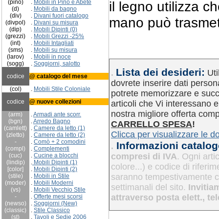
(pino)
.
Mobili in Pino e Abete
il legno utilizza c
(d)
.
Mobili da bagno
(div)
.
Divani fuori catalogo
mano può trasmet
(divpol)
.
Divani su misura
(dip)
.
Mobili Dipinti (0)
(grezzi)
.
Mobili Grezzi -25%
(int)
.
Mobili Intagliati
(sms)
.
Mobili su misura
(larov)
.
Mobili in noce
(sogg)
.
Soggiorni, salotto
Lista dei desideri:
.
Uti
codice
@ catalogo del mese
dovrete inserire dati person
(col)
.
Mobili Stile Coloniale
potrete memorizzare e succ
codice
@ nuove collezioni
articoli che Vi interessano 
nostra migliore offerta com
(arm)
.
Armadi ante scorr.
(bgn)
.
Arredo Bagno
CARRELLO SPESA
!
(camlett)
.
Camere da letto (1)
Clicca per visualizzare le 
(zletto)
.
Camere da letto (2)
-
.
Comò + 2 comodini
Informazioni catalog
.
(compl)
.
Complementi
compresi di IVA
. Ogni art
(cuc)
.
Cucine
a blocchi
(lindip)
.
Mobili Dipinti (1)
colore...) e codice di riferi
[color]
.
Mobili Dipinti (2)
saranno tempestivamente co
(stile)
.
Mobili in Stile
(moder)
.
Mobili Moderni
settimanali del sito.
Invitiam
(vs)
.
Mobili Vecchio Stile
attraverso posta elett., te
-
.
Offerte mesi scorsi
(newso)
.
Soggiorni (New)
(classic)
.
Stile Classico
(st)
.
Tavoli e Sedie 2006