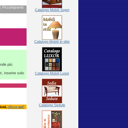
, Piccoli/grandi
Catalogo
Mobili Sogni
Catalogo Mobili In stile
ande più
i, inserire solo
Catalogo Mobili Luxor
Catalogo Sedute
ioni,
clicca qui!