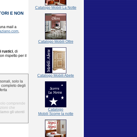
Catalogo Mobili La Notte
TORI E NON
 una mail a
aziano.com
,
Catalogo Mobili Oltre
i rustici
, di
n rispetto per il
Catalogo Mobili Abete
sonali, solo la
o completo degli
ferta
icolo comprende
azioni che
Catalogo
tiamo gli utenti
Mobili Scorre la notte