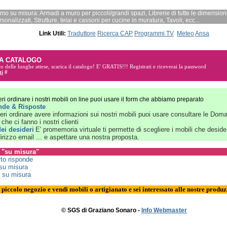
mo su misura: Armadi a muro per piccoli/grandi spazi, Librerie di tutte le dimensioni
sonalizzati, Strutture, telai e cassoni per cucine in muratura, Tavoli, ecc...
Link Utili:
Traduttore
Ricerca CAP
Programmi TV
Meteo
Ansa
A CATALOGO
co delle lunghe attese, scarica il catalogo! E'
GRATIS!!!
Registrati e riceverai la password
ti
#
ri ordinare i nostri mobili on line puoi usare il form che abbiamo preparato
de & Risposte
eri ordinare avere informazioni sui nostri mobili puoi usare consultare le Dom
 che ci fanno i nostri clienti
dei desideri
E' promemoria virtuale ti permette di scegliere i mobili che desider
ndirizzo email ... e aspettare una nostra proposta.
 "su misura"
rto risponde
 su misura
 su misura
 piccolo negozio e vendi mobili o artigianato e sei interessato alle nostre produz
© SGS di Graziano Sonaro -
Info Webmaster