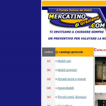
Catalo
codice
@ catalogo generale
(c)
»
Mobili vari
(b)
»
Mobili angolari
(a)
»
Armadi picoli e grandi
(at)
»
Appendiabiti
(e)
»
Piccoli comò, Bureaux