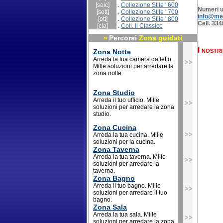
[seic]
.
Collezione Stile ' 600
Numeri u
[sett]
.
Collezione Stile ' 700
info@mer
[ott]
.
Collezione Stile ' 800
Cell. 33
[cla]
.
Coll. Il Classico
»
Percorsi
Zona guidati
I nostr
Zona Notte
Arreda la tua camera da letto.
Mille soluzioni per arredare la
zona notte.
Zona Studio
Arreda il tuo ufficio. Mille
soluzioni per arredare la zona
studio.
Zona Cucina
Arreda la tua cucina. Mille
soluzioni per la cucina.
Zona Taverna
Arreda la tua taverna. Mille
soluzioni per arredare la
taverna.
Zona Bagno
Arreda il tuo bagno. Mille
soluzioni per arredare il tuo
bagno.
Zona Sala
Arreda la tua sala. Mille
soluzioni per arredare la zona