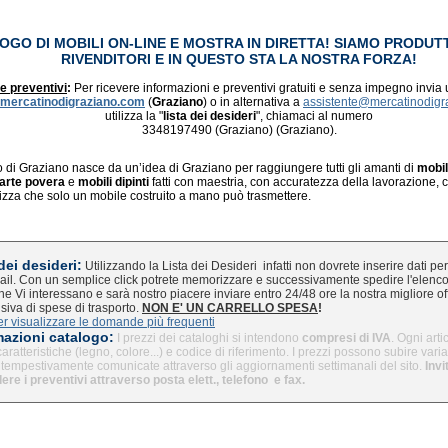
OGO DI MOBILI ON-LINE E MOSTRA IN DIRETTA! SIAMO PRODUT
RIVENDITORI E IN QUESTO STA LA NOSTRA FORZA!
 e preventivi
:
Per ricevere informazioni e preventivi gratuiti e senza impegno invia
mercatinodigraziano.com
(
Graziano
) o in alternativa a
assistente@mercatinodigr
utilizza la "
lista dei desideri
", chiamaci al numero
3348197490 (Graziano) (Graziano).
 di Graziano nasce da un’idea di Graziano per raggiungere tutti gli amanti di
mobil
 arte povera
e
mobili dipinti
fatti con maestria, con accuratezza della lavorazione, co
lizza che solo un mobile costruito a mano può trasmettere.
dei desideri:
Utilizzando la Lista dei Desideri
infatti non dovrete inserire dati per
ail. Con un semplice click potrete memorizzare e successivamente spedire l'elenc
che Vi interessano e sarà nostro piacere inviare entro 24/48 ore la nostra migliore of
iva di spese di trasporto.
NON E' UN CARRELLO SPESA
!
er visualizzare le domande più frequenti
azioni catalogo:
I prezzi dei cataloghi si intendono
compresi di IVA
. Ogni art
aratteristiche (legno, colore...) e codice di riferimento. I prezzi possono subire vari
tempestivamente comunicate attraverso gli aggiornamenti settimanali del sito.
Invi
dere i preventivi attraverso posta elett., telefono e fax.