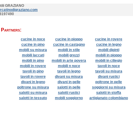
tili GRAZIANO
catinodigraziano.com
48197490
i Partners:
cucine in noce
cucine in pioppo
cucine in rovere
cucine in pino
cucine in castagno
cucine in legno
mobili su misura
mobili in stile
mobili dipinti
mobili laccati
mobili grezzi
mobili in pioppo
mobili in pino
mobili in arte povera
mobili in ciliegio
mobili in rovere
mobili n noce
tavoli in noce
tavoli in pino
tavoli in legno
tavoli su misura
tavoli in rovere
divani su misura
divani rustici
divani in legno
divani in pelle
poltrone in pelle
poltrone su misura
salotti in pelle
soggiorni su misura
salotti su misura
salotti rustici
salotti in stoffa
salotti in tessuto
mobili soggiorno
artigianato colombiano