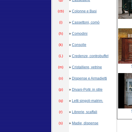
(g)
»
Cassettiere
(cb)
»
Colonne e Basi
(i)
»
Cassettoni, comò
(h)
»
Comodini
(k)
»
Consolle
(L)
»
Credenze, controbuffet
(m)
»
Cristalliere, vetrine
(o)
»
Dispense e Armadietti
(p)
»
Divani-Poltr. in stile
(q)
»
Letti singoli-matrim.
(r)
»
Librerie, scaffali
(s)
»
Madie, dispense