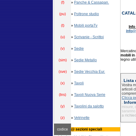
(f)
»
Panche & Cassapan.
CATAL
(pu)
»
Poltrone studio
(t)
»
Mobili portaTv
Info
info@
(u)
»
Scrivanie - Scrittoi
(v)
»
Sedie
Mercatino
mobili in
legno uti
(sim)
»
Sedie Metallo
(sve)
»
Sedie Vecchia Eur.
Lista 
.
(x)
»
Tavoli
Vostra m
articoli 
comprens
(tns)
»
Tavoli Nuova Serie
Clicca p
Inform
.
(y)
»
Tavolini da salotto
misure, c
saranno 
a richie
(z)
»
Vetrinette
codice
@ sezioni speciali