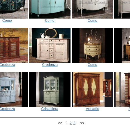
Como
Como
Como
Credenza
Credenza
Como
Credenza
Cristalliera
Armadio
>> 1
2
3
<<