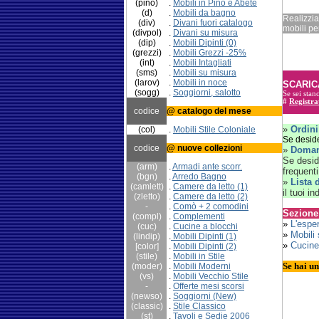
(pino)
.
Mobili in Pino e Abete
(d)
.
Mobili da bagno
Realizzia
(div)
.
Divani fuori catalogo
mobili per
(divpol)
.
Divani su misura
(dip)
.
Mobili Dipinti (0)
(grezzi)
.
Mobili Grezzi -25%
(int)
.
Mobili Intagliati
(sms)
.
Mobili su misura
(larov)
.
Mobili in noce
SCARIC
(sogg)
.
Soggiorni, salotto
Se sei stan
#
Registra
codice
@ catalogo del mese
»
Ordini
(col)
.
Mobili Stile Coloniale
Se deside
codice
@ nuove collezioni
»
Doman
Se desid
(arm)
.
Armadi ante scorr.
frequenti
(bgn)
.
Arredo Bagno
»
Lista 
(camlett)
.
Camere da letto (1)
il tuoi i
(zletto)
.
Camere da letto (2)
-
.
Comò + 2 comodini
Sezione
(compl)
.
Complementi
»
L'espe
(cuc)
.
Cucine
a blocchi
»
Mobili
(lindip)
.
Mobili Dipinti (1)
»
Cucine
[color]
.
Mobili Dipinti (2)
(stile)
.
Mobili in Stile
Se hai un
(moder)
.
Mobili Moderni
(vs)
.
Mobili Vecchio Stile
-
.
Offerte mesi scorsi
(newso)
.
Soggiorni (New)
(classic)
.
Stile Classico
(st)
.
Tavoli e Sedie 2006