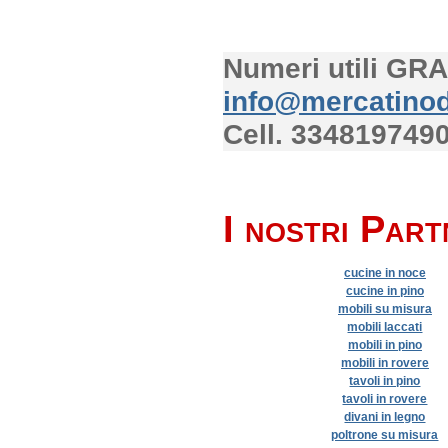
Numeri utili GR
info@mercatinod
Cell. 334819749
I nostri Part
cucine in noce
cucine in pino
mobili su misura
mobili laccati
mobili in pino
mobili in rovere
tavoli in pino
tavoli in rovere
divani in legno
poltrone su misura