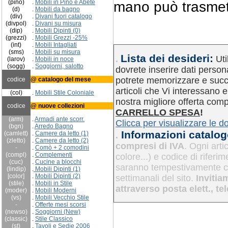
(pino)
.
Mobili in Pino e Abete
mano può trasmet
(d)
.
Mobili da bagno
(div)
.
Divani fuori catalogo
(divpol)
.
Divani su misura
(dip)
.
Mobili Dipinti (0)
(grezzi)
.
Mobili Grezzi -25%
(int)
.
Mobili Intagliati
(sms)
.
Mobili su misura
Lista dei desideri:
.
Uti
(larov)
.
Mobili in noce
(sogg)
.
Soggiorni, salotto
dovrete inserire dati person
potrete memorizzare e succ
codice
@ catalogo del mese
articoli che Vi interessano 
(col)
.
Mobili Stile Coloniale
nostra migliore offerta com
codice
@ nuove collezioni
CARRELLO SPESA
!
(arm)
.
Armadi ante scorr.
Clicca per visualizzare le 
(bgn)
.
Arredo Bagno
Informazioni catalog
(camlett)
.
Camere da letto (1)
.
(zletto)
.
Camere da letto (2)
compresi di IVA
. Ogni art
-
.
Comò + 2 comodini
(compl)
.
Complementi
colore...) e codice di riferi
(cuc)
.
Cucine
a blocchi
saranno tempestivamente co
(lindip)
.
Mobili Dipinti (1)
[color]
.
Mobili Dipinti (2)
settimanali del sito.
Invitiam
(stile)
.
Mobili in Stile
attraverso posta elett., te
(moder)
.
Mobili Moderni
(vs)
.
Mobili Vecchio Stile
-
.
Offerte mesi scorsi
(newso)
.
Soggiorni (New)
(classic)
.
Stile Classico
(st)
.
Tavoli e Sedie 2006