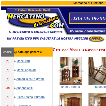
Mercatino di Graziano - 
Catalogo Mobili la maison bass
codice
@ catalogo generale
(c)
»
Mobili vari
(b)
»
Mobili angolari
(a)
»
Armadi picoli e grandi
angolo libreria
appoggi
(at)
»
Appendiabiti
(e)
»
Piccoli comò, Bureaux