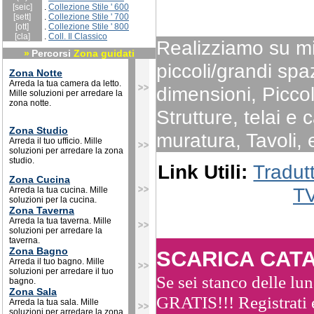
[seic]
.
Collezione Stile ' 600
[sett]
.
Collezione Stile ' 700
[ott]
.
Collezione Stile ' 800
[cla]
.
Coll. Il Classico
Realizziamo su m
»
Percorsi
Zona guidati
piccoli/grandi spaz
Zona Notte
Arreda la tua camera da letto.
dimensioni, Piccol
Mille soluzioni per arredare la
zona notte.
Strutture, telai e
Zona Studio
muratura, Tavoli, e
Arreda il tuo ufficio. Mille
soluzioni per arredare la zona
studio.
Link Utili:
Tradut
Zona Cucina
T
Arreda la tua cucina. Mille
soluzioni per la cucina.
Zona Taverna
Arreda la tua taverna. Mille
soluzioni per arredare la
taverna.
Zona Bagno
SCARICA CAT
Arreda il tuo bagno. Mille
soluzioni per arredare il tuo
Se sei stanco delle lun
bagno.
Zona Sala
GRATIS!!!
Registrati
Arreda la tua sala. Mille
soluzioni per arredare la zona