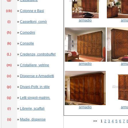
(g)
»
Cassettiere
(cb)
»
Colonne e Basi
armadio
arm
(i)
»
Cassettoni, comò
(h)
»
Comodini
(k)
»
Consolle
(L)
»
Credenze, controbuffet
armadio
arm
(m)
»
Cristalliere, vetrine
(o)
»
Dispense e Armadietti
(p)
»
Divani-Poltr. in stile
(q)
»
Letti singoli-matrim.
armadio
arm
(r)
»
Librerie, scaffali
(s)
»
Madie, dispense
>> 1
2
3
4
5
6
7