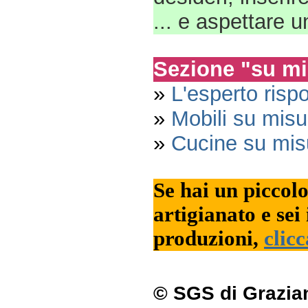
... e aspettare 
Sezione "su mi
»
L'esperto risp
»
Mobili su misu
»
Cucine su mis
Se hai un piccol
artigianato e sei 
produzioni,
clicc
© SGS di Grazia