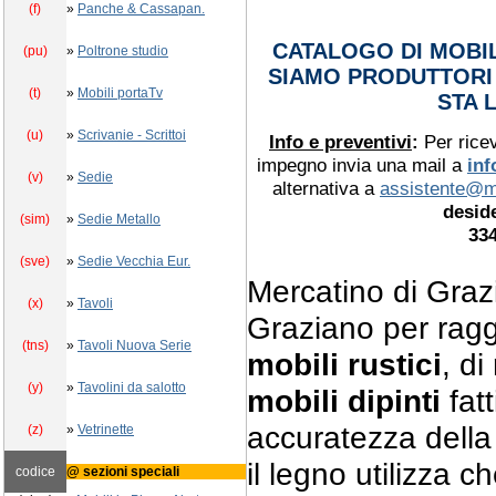
(f)
»
Panche & Cassapan.
CATALOGO DI MOBIL
(pu)
»
Poltrone studio
SIAMO PRODUTTORI 
(t)
»
Mobili portaTv
STA 
(u)
»
Scrivanie - Scrittoi
Info e preventivi
:
Per rice
impegno invia una mail a
in
(v)
»
Sedie
alternativa a
assistente@m
deside
(sim)
»
Sedie Metallo
33
(sve)
»
Sedie Vecchia Eur.
Mercatino di Graz
(x)
»
Tavoli
Graziano per raggi
(tns)
»
Tavoli Nuova Serie
mobili rustici
, di
(y)
»
Tavolini da salotto
mobili dipinti
fatt
accuratezza della 
(z)
»
Vetrinette
il legno utilizza c
codice
@ sezioni speciali