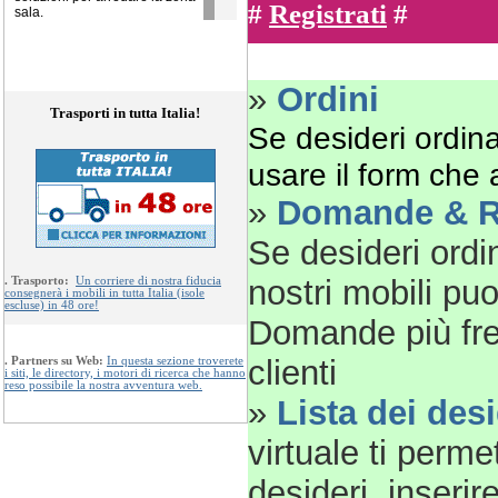
#
Registrati
#
sala.
»
Ordini
Trasporti in tutta Italia!
Se desideri ordinar
usare il form che
»
Domande & R
Se desideri ordi
nostri mobili pu
.
Trasporto:
Un corriere di nostra fiducia
consegnerà i mobili in tutta Italia (isole
escluse) in 48 ore!
Domande più freq
clienti
.
Partners su Web:
In questa sezione troverete
i siti, le directory, i motori di ricerca che hanno
reso possibile la nostra avventura web.
»
Lista dei desi
virtuale ti perme
desideri, inserire